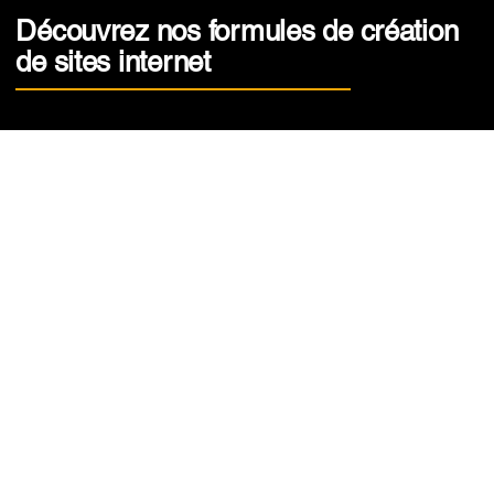
Découvrez nos formules de création
de sites internet
🔸 FORMULE SITE
ONE PAGE
L’essentiel pour être visible et contacté
Idéal pour indépendants, créateurs, associations et petites
entreprises souhaitant une présence professionnelle rapide
et efficace.
Inclus :
1 page structurée (présentation, services, rassurance,