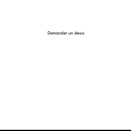
Des pages services pensées pour convertir
À partir de 1 290 €
Demander un devis