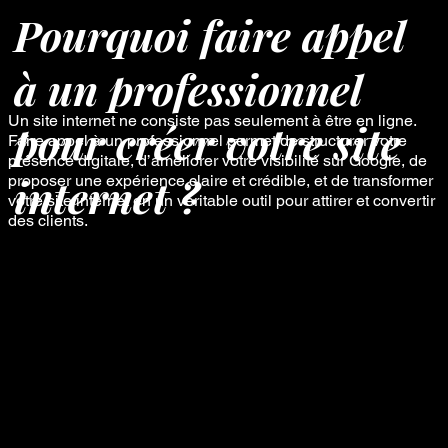
Pourquoi faire appel
à un professionnel
Un site internet ne consiste pas seulement à être en ligne.
pour créer votre site
Faire appel à un professionnel permet de structurer votre
présence digitale, d’améliorer votre visibilité sur Google, de
internet ?
proposer une expérience claire et crédible, et de transformer
votre site internet en un véritable outil pour attirer et convertir
des clients.